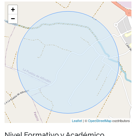
+
−
Leaflet
| ©
OpenStreetMap
contributors
Nivel Formativo y Académico