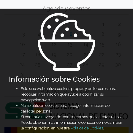
Agenda y eventos
1
2
3
4
5
6
7
8
9
10
11
12
13
14
15
16
17
18
19
20
21
22
23
24
25
26
27
28
29
30
31
Información sobre Cookies
Este sitio web utiliza cookies propias y de terceros para
Agencia autorizada
recopilar información que ayude a optimizar su
navegación web.
No se utilizan cookies para recoger información de
carácter personal.
Si continúa navegando, consideramos que acepta su uso.
Puede obtener más información o conocer cómo cambiar
la configuración, en nuestra
Política de Cookies
.