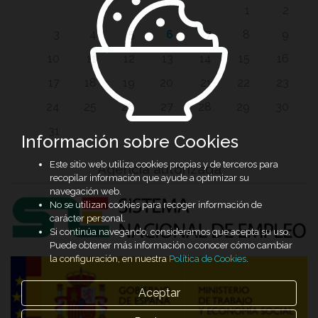
1
2
3
4
5
6
7
8
9
10
11
12
13
14
15
16
17
18
19
20
21
22
23
24
25
26
27
28
29
30
31
Información sobre Cookies
Este sitio web utiliza cookies propias y de terceros para
Agencia autorizada
recopilar información que ayude a optimizar su
navegación web.
No se utilizan cookies para recoger información de
carácter personal.
Si continúa navegando, consideramos que acepta su uso.
Puede obtener más información o conocer cómo cambiar
la configuración, en nuestra
Política de Cookies
.
Aceptar