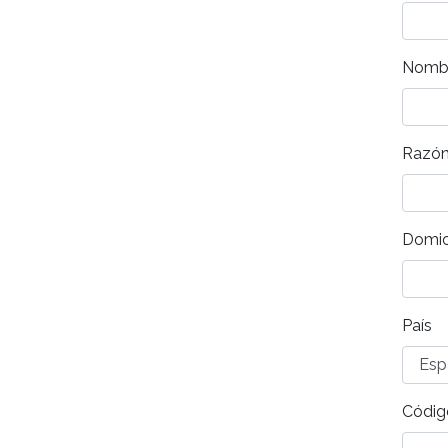
Nombr
Razón
Domici
País
Códig