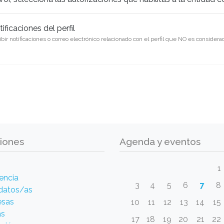
ificaciones del perfil
bir notificaciones o correo electrónico relacionado con el perfil que NO es conside
iones
Agenda y eventos
1
encia
3
4
5
6
7
8
datos/as
esas
10
11
12
13
14
15
as
17
18
19
20
21
22