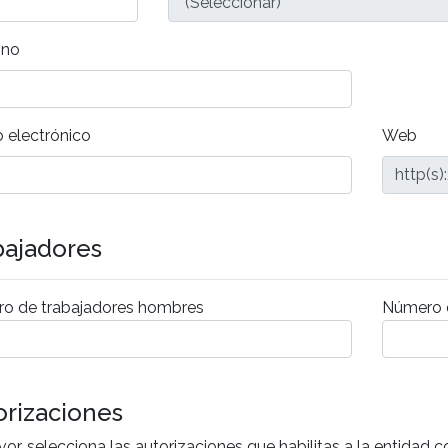
ono
 electrónico
Web
http(s)
bajadores
o de trabajadores hombres
Número d
orizaciones
vor, selecciona las autorizaciones que habilitas a la entidad