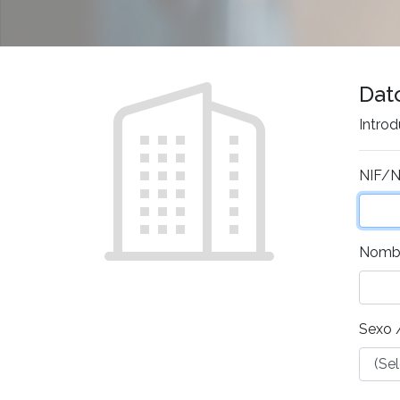
Dat
Intro
NIF/N
Nomb
Sexo 