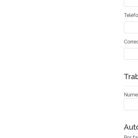
Teléf
Correo
Tra
Númer
Aut
Por fa