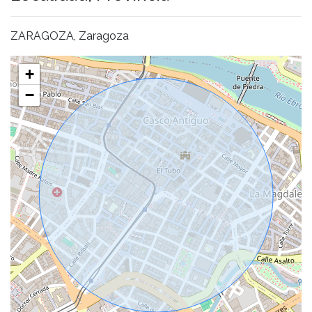
ZARAGOZA, Zaragoza
+
−