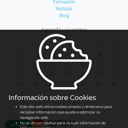
Formación
Noticias
Blog
Agenda y eventos
1
2
3
4
5
6
7
8
9
10
11
12
13
14
15
16
17
18
19
20
21
22
23
24
25
26
27
28
29
30
31
Información sobre Cookies
Este sitio web utiliza cookies propias y de terceros para
Agencia autorizada
recopilar información que ayude a optimizar su
navegación web.
No se utilizan cookies para recoger información de