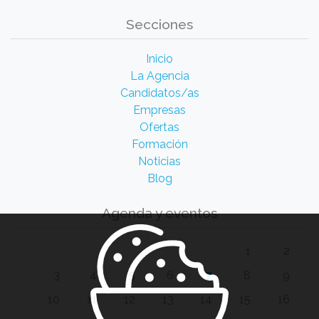
Secciones
Inicio
La Agencia
Candidatos/as
Empresas
Ofertas
Formación
Noticias
Blog
Agenda y eventos
1
2
3
4
5
6
7
8
9
10
11
12
13
14
15
16