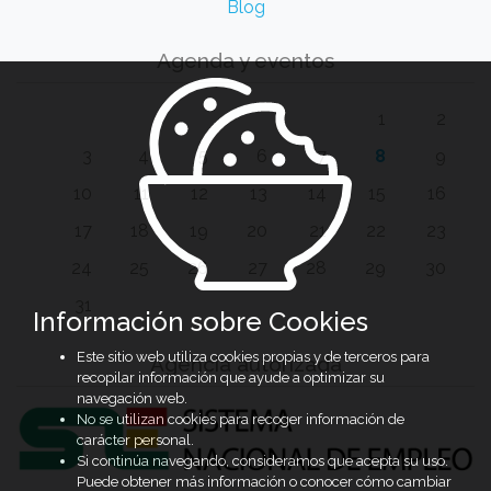
Blog
Agenda y eventos
1
2
3
4
5
6
7
8
9
10
11
12
13
14
15
16
17
18
19
20
21
22
23
24
25
26
27
28
29
30
31
Información sobre Cookies
Este sitio web utiliza cookies propias y de terceros para
Agencia autorizada
recopilar información que ayude a optimizar su
navegación web.
No se utilizan cookies para recoger información de
carácter personal.
Si continúa navegando, consideramos que acepta su uso.
Puede obtener más información o conocer cómo cambiar