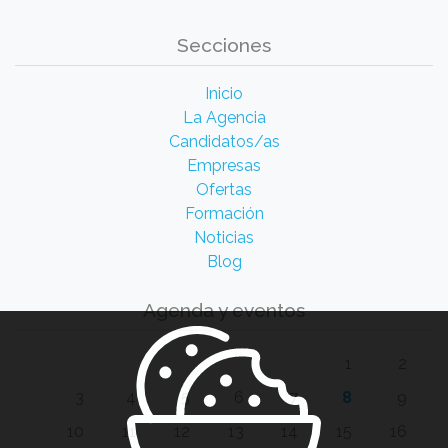
Secciones
Inicio
La Agencia
Candidatos/as
Empresas
Ofertas
Formación
Noticias
Blog
Agenda y eventos
1
2
3
4
5
6
7
8
9
10
11
12
13
14
15
16